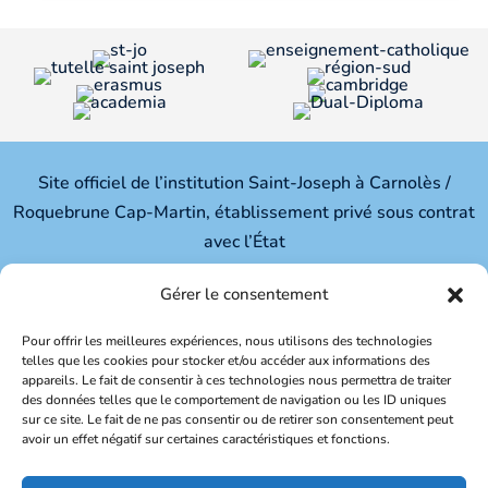
Site officiel de l’institution Saint-Joseph à Carnolès /
Roquebrune Cap-Martin, établissement privé sous contrat
avec l’État
Ecole – Collège – Lycée général et technologique
Gérer le consentement
Pour offrir les meilleures expériences, nous utilisons des technologies
Institution Saint-Joseph
telles que les cookies pour stocker et/ou accéder aux informations des
appareils. Le fait de consentir à ces technologies nous permettra de traiter
des données telles que le comportement de navigation ou les ID uniques
191, Avenue Aristide Briand
sur ce site. Le fait de ne pas consentir ou de retirer son consentement peut
06190 Roquebrune Cap Martin
avoir un effet négatif sur certaines caractéristiques et fonctions.
Tél: 04.93.35.85.68